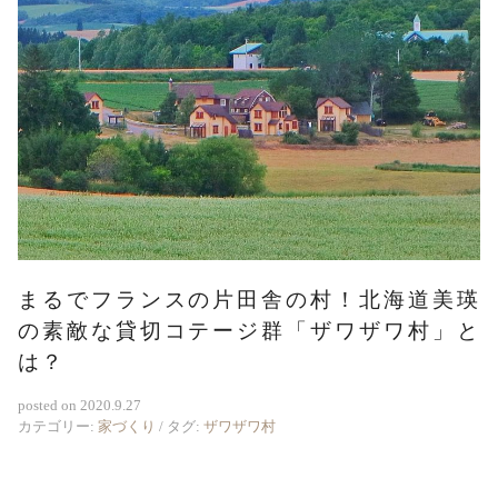
まるでフランスの片田舎の村！北海道美瑛
の素敵な貸切コテージ群「ザワザワ村」と
は？
posted on
2020.9.27
カテゴリー:
家づくり
/
タグ:
ザワザワ村